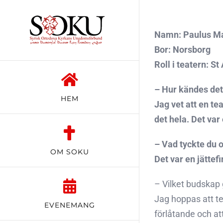
Fortsätt
till
Namn: Paulus M
innehållet
Bor: Norsborg
Roll i teatern: 
– Hur kändes det
HEM
Jag vet att en te
det hela. Det var
– Vad tyckte du 
OM SOKU
Det var en jättefi
– Vilket budskap 
Jag hoppas att te
EVENEMANG
förlåtande och att