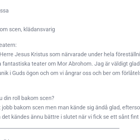
Issa
akom scen, klädansvarig
atern:
r Herre Jesus Kristus som närvarade under hela föreställn
antastiska teater om Mor Abrohom. Jag är väldigt glad öve
unik i Guds ögon och om vi ångrar oss och ber om förlåtel
u din roll bakom scen?
 jobb bakom scen men man kände sig ändå glad, eftersom 
et kändes ännu bättre i slutet när vi fick se ett sånt fint 
________________________________________________