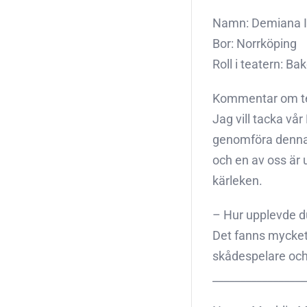
Namn: Demiana 
Bor: Norrköping
Roll i teatern: B
Kommentar om te
Jag vill tacka vå
genomföra denna f
och en av oss är 
kärleken.
– Hur upplevde d
Det fanns mycket
skådespelare och d
_________________