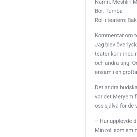
Namn: Meshlin M
Bor: Tumba
Roll i teatern: B
Kommentar om te
Jag blev överlyck
teater kom med m
och andra ting. Oc
ensam i en grotta
Det andra budskap
var det Meryem fi
oss själva för de
– Hur upplevde d
Min roll som smin