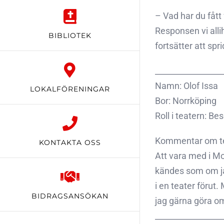
– Vad har du fått
Responsen vi alli
BIBLIOTEK
fortsätter att sp
_________________
Namn: Olof Issa
LOKALFÖRENINGAR
Bor: Norrköping
Roll i teatern: B
Kommentar om te
KONTAKTA OSS
Att vara med i Mo
kändes som om jag
i en teater förut.
BIDRAGSANSÖKAN
jag gärna göra o
_________________