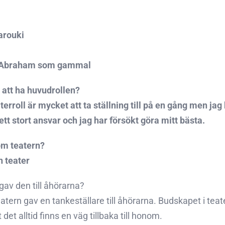
arouki
St Abraham som gammal
 att ha huvudrollen?
aterroll är mycket att ta ställning till på en gång men ja
 ett stort ansvar och jag har försökt göra mitt bästa.
om teatern?
n teater
gav den till åhörarna?
atern gav en tankeställare till åhörarna. Budskapet i tea
 det alltid finns en väg tillbaka till honom.