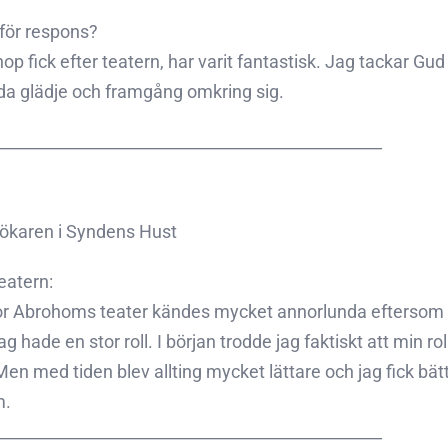
 för respons?
hop fick efter teatern, har varit fantastisk. Jag tackar 
rida glädje och framgång omkring sig.
________________________________________________
esökaren i Syndens Hust
atern:
r Abrohoms teater kändes mycket annorlunda eftersom det 
 hade en stor roll. I början trodde jag faktiskt att min ro
 Men med tiden blev allting mycket lättare och jag fick bätt
m.
________________________________________________