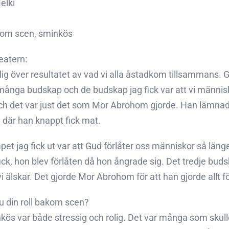
elki
akom scen, sminkös
atern:
lig över resultatet av vad vi alla åstadkom tillsammans. G
ånga budskap och de budskap jag fick var att vi människ
h det var just det som Mor Abrohom gjorde. Han lämnade ett
 där han knappt fick mat.
et jag fick ut var att Gud förlåter oss människor så länge
ck, hon blev förlåten då hon ångrade sig. Det tredje budsk
 vi älskar. Det gjorde Mor Abrohom för att han gjorde allt
u din roll bakom scen?
kös var både stressig och rolig. Det var många som skull