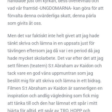
handlade just om kyrkan, dess överlevnad och
vad vår framtid -UNGDOMARNA- kan göra för att
förvalta denna ovärderliga skatt, denna pärla
som givits åt oss.
Men det var faktiskt inte helt givet att jag hade
tänkt skriva och lämna in en uppsats just för
tävlingen eftersom jag då var i en period då jag
hade mycket skolarbete. Det var efter det att jag
sett filmen (teatern) S:t Abraham av Kaidon och
tack vare en god väns uppmuntran som jag
beslöt mig för att skriva och lämna in ett bidrag.
Filmen S:t Abraham av Kaidon är sannerligen en
inspiration och andlig vägledning som fick mig
att tänka till och den har lämnat ett spår i mitt
hjärta för alltid, ett spår av TRO, HOPP och