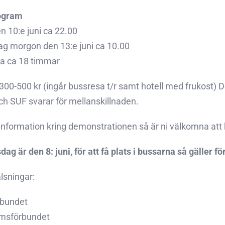
rogram
n 10:e juni ca 22.00
 morgon den 13:e juni ca 10.00
a ca 18 timmar
300-500 kr (ingår bussresa t/r samt hotell med frukost) Den
h SUF svarar för mellanskillnaden.
 information kring demonstrationen så är ni välkomna att
g är den 8: juni, för att få plats i bussarna så gäller för
lsningar:
rbundet
msförbundet