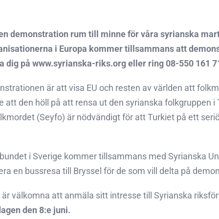
 en demonstration rum till minne för våra syrianska mar
anisationerna i Europa kommer tillsammans att demonst
 dig på www.syrianska-riks.org eller ring 08-550 161 7
trationen är att visa EU och resten av världen att folk
 att den höll på att rensa ut den syrianska folkgruppen i 
mordet (Seyfo) är nödvändigt för att Turkiet på ett seriöst 
rbundet i Sverige kommer tillsammans med Syrianska Un
era en bussresa till Bryssel för de som vill delta på demo
ta är välkomna att anmäla sitt intresse till Syrianska rik
agen den 8:e juni.