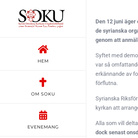
Fortsätt
till
Den 12 juni äger
innehållet
de syrianska org
genom att anmäla
Syftet med demons
HEM
var så omfattande
erkännande av folk
förflutna.
OM SOKU
Syrianska Riksfö
kyrkan att arrang
Alla som vill del
EVENEMANG
dock senast onsd