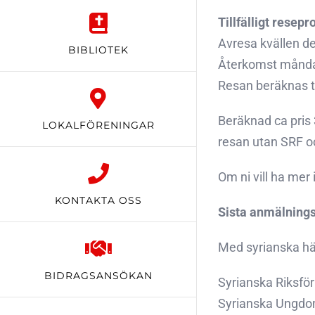
Tillfälligt resep
Avresa kvällen de
BIBLIOTEK
Återkomst måndag
Resan beräknas t
Beräknad ca pris 
LOKALFÖRENINGAR
resan utan SRF oc
Om ni vill ha mer
KONTAKTA OSS
Sista anmälningsda
Med syrianska hä
BIDRAGSANSÖKAN
Syrianska Riksfö
Syrianska Ungdo