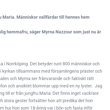
u Maria. Människor vallfärdar till hennes hem
a vanlig hemmafru, säger Myrna Nazzour som just nu är
rka i Norrköping. Det betyder runt 800 människor och
n i kyrkan tillsammans med församlingens präster och
salen och Myrna ser frånvarande och faktiskt rätt
ofon och ansiktet blommar upp med en ny lyster.  Jag
 till er från jungfru Maria: Det finns inget vackrare
h stora gester fortsätter hon att predika det hon
om hur hon som 18-åring var i bön och fasta inför