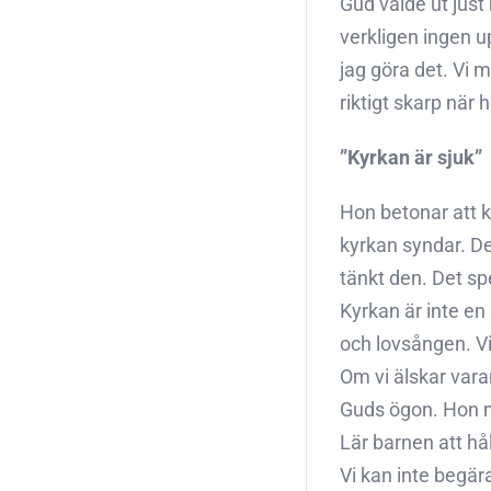
Gud valde ut just 
verkligen ingen u
jag göra det. Vi m
riktigt skarp när
”Kyrkan är sjuk”
Hon betonar att k
kyrkan syndar. D
tänkt den. Det spe
Kyrkan är inte e
och lovsången. Vi
Om vi älskar vara
Guds ögon. Hon ma
Lär barnen att hå
Vi kan inte begära 