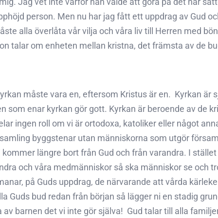
mig. Jag vet inte varför han valde att göra på det här sätt
pphöjd person. Men nu har jag fått ett uppdrag av Gud och
åste alla överlåta vår vilja och våra liv till Herren med bön
 hon talar om enheten mellan kristna, det främsta av de b
yrkan måste vara en, eftersom Kristus är en.  Kyrkan är s
en som enar kyrkan gör gott. Kyrkan är beroende av de k
lar ingen roll om vi är ortodoxa, katoliker eller något annat
n samling byggstenar utan människorna som utgör församl
 kommer längre bort från Gud och från varandra. I stället m
ndra och våra medmänniskor så ska människor se och tro. 
nar, på Guds uppdrag, de närvarande att vårda kärleken oc
lla Guds bud redan från början så lägger ni en stadig grun
av barnen det vi inte gör själva!  Gud talar till alla familj