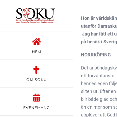
Fortsätt
till
Hon är världskän
innehållet
utanför Damaskus
 Jag har fått et
på besök i Sverig
HEM
NORRKÖPING
Det är söndagskvä
ett förväntansful
OM SOKU
hennes egen följe
sliten ut. Efter 
blir både glad och
än en mor som ser
EVENEMANG
upplever att Gud 