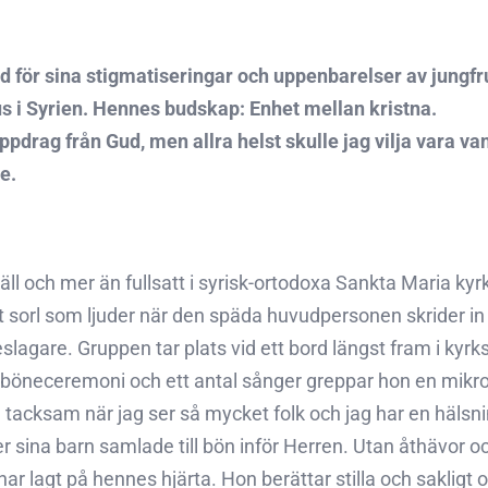
d för sina stigmatiseringar och uppenbarelser av jungfr
 i Syrien. Hennes budskap: Enhet mellan kristna.
t uppdrag från Gud, men allra helst skulle jag vilja var
e.
ll och mer än fullsatt i syrisk-ortodoxa Sankta Maria ky
lt sorl som ljuder när den späda huvudpersonen skrider i
slagare. Gruppen tar plats vid ett bord längst fram i kyrk
en böneceremoni och ett antal sånger greppar hon en mikr
 tacksam när jag ser så mycket folk och jag har en hälsning
 sina barn samlade till bön inför Herren. Utan åthävor oc
har lagt på hennes hjärta. Hon berättar stilla och sakligt 