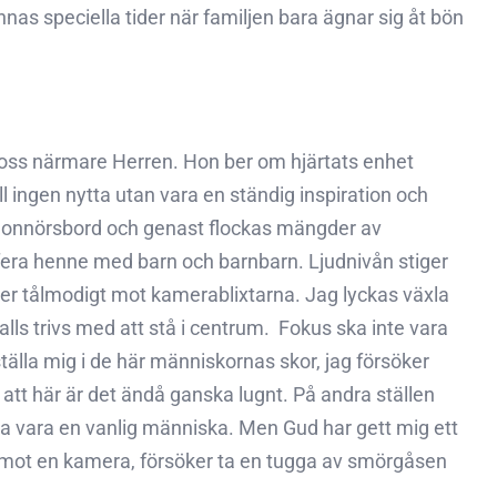
innas speciella tider när familjen bara ägnar sig åt bön
a oss närmare Herren. Hon ber om hjärtats enhet
ll ingen nytta utan vara en ständig inspiration och
 ett honnörsbord och genast flockas mängder av
rafera henne med barn och barnbarn. Ljudnivån stiger
ch ler tålmodigt mot kamerablixtarna. Jag lyckas växla
s trivs med att stå i centrum.  Fokus ska inte vara
tälla mig i de här människornas skor, jag försöker
 att här är det ändå ganska lugnt. På andra ställen
bara vara en vanlig människa. Men Gud har gett mig ett
er mot en kamera, försöker ta en tugga av smörgåsen