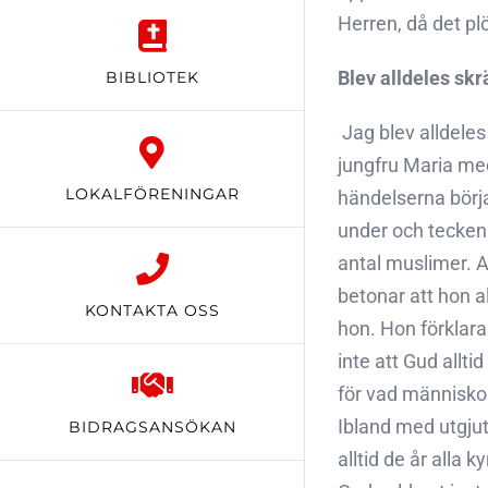
Herren, då det pl
Blev alldeles sk
BIBLIOTEK
 Jag blev alldel
jungfru Maria med
LOKALFÖRENINGAR
händelserna börja
under och tecken.
antal muslimer. 
betonar att hon al
KONTAKTA OSS
hon. Hon förklara
inte att Gud allti
för vad människor
Ibland med utgjut
BIDRAGSANSÖKAN
alltid de år alla 