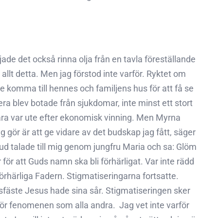
ade det också rinna olja från en tavla föreställande
llt detta. Men jag förstod inte varför. Ryktet om
 komma till hennes och familjens hus för att få se
ra blev botade från sjukdomar, inte minst ett stort
ara var ute efter ekonomisk vinning. Men Myrna
g gör är att ge vidare av det budskap jag fått, säger
Gud talade till mig genom jungfru Maria och sa: Glöm
r för att Guds namn ska bli förhärligat. Var inte rädd
rhärliga Fadern. Stigmatiseringarna fortsatte.
orsfäste Jesus hade sina sår. Stigmatiseringen sker
nför fenomenen som alla andra.  Jag vet inte varför