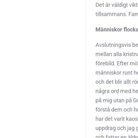
Det är väldigt vik
tillsammans. Fami
Människor flock
Avslutningsvis be
mellan alla kristn
förebild. Efter mö
människor runt he
och det blir allt 
några ord med hen
på mig utan på Gu
förstå dem och hu
har det varit kao
uppdrag och jag g
och fattar en äld