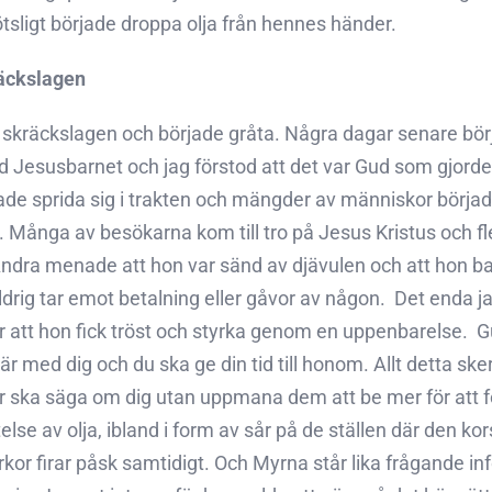
ötsligt började droppa olja från hennes händer.
räckslagen
es skräckslagen och började gråta. Några dagar senare börj
 Jesusbarnet och jag förstod att det var Gud som gjorde a
de sprida sig i trakten och mängder av människor började
 Många av besökarna kom till tro på Jesus Kristus och fle
Andra menade att hon var sänd av djävulen och att hon b
drig tar emot betalning eller gåvor av någon.  Det enda ja
r att hon fick tröst och styrka genom en uppenbarelse.  
d är med dig och du ska ge din tid till honom. Allt detta ske
 ska säga om dig utan uppmana dem att be mer för att fö
else av olja, ibland i form av sår på de ställen där den k
kyrkor firar påsk samtidigt. Och Myrna står lika frågande i