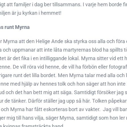
tigt att familjer i dag ber tillsammans. I varje hem borde f
ljen är ju kyrkan i hemmet!
as runt Myrna
r Myrna att den Helige Ande ska styrka oss alla och för
a och uppmanar att inte låta martyrernas blod ha spillts ti
tet är det fika i en intilliggande lokal. Myrna sitter vid
nne. De vill röra vid henne, de vill ha förbön eller fotog
rörigare runt det lilla bordet. Men Myrna talar med alla o
ne med hjälp av hennes tolk och hon säger att hon inte all
d och det han bett mig att säga. Samtidigt försöker jag s
r de tänker. Därför ställer jag upp så här. Tolken påpekar
s och Myrna har fått eskorteras bort av vakter.  Jag vill 
er mig till hans vilja, säger Myrna, samtidigt som hon l
re kvinnas framsträckta hand.