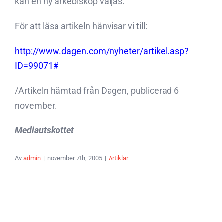
kan en ny ärkebiskop väljas.
För att läsa artikeln hänvisar vi till:
http://www.dagen.com/nyheter/artikel.asp?
ID=99071#
/Artikeln hämtad från Dagen, publicerad 6
november.
Mediautskottet
Av
admin
|
november 7th, 2005
|
Artiklar