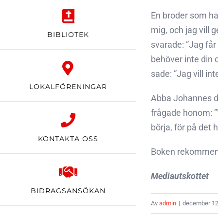
En broder som had
mig, och jag vill
BIBLIOTEK
svarade: ”Jag får
behöver inte din o
sade: ”Jag vill i
LOKALFÖRENINGAR
Abba Johannes dv
frågade honom: ”
börja, för på det 
KONTAKTA OSS
Boken rekommende
Mediautskottet
BIDRAGSANSÖKAN
Av
admin
|
december 12