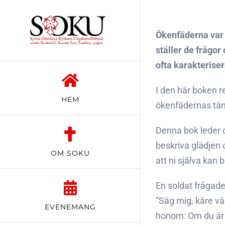
Fortsätt
till
Ökenfäderna var d
innehållet
ställer de frågor
ofta karakterise
I den här boken r
HEM
ökenfädernas tänk
Denna bok leder os
beskriva glädjen 
OM SOKU
att ni själva kan
En soldat frågad
”Säg mig, käre vä
EVENEMANG
honom: Om du är 