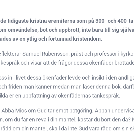
e tidigaste kristna eremiterna som på 300- och 400-tale
 om omvändelse, bot och uppbrott, inte bara till sig sjä
rades av en ytlig och förtunnad kristendom.
eflekterar Samuel Rubensson, präst och professor i kyrkoh
espråk och visar att de frågor dessa ökenfäder brottade
s in i livet dessa ökenfäder levde och insikt i den andliga
och friden man känner medan man läser denna bok, därför 
 bilda er en uppfattning av ökenfädernas tänkespråk.
e Abba Mios om Gud tar emot botgöring. Abban undervisa
n, om du får en reva i din mantel, kastar du bort den då? 
rädd om din mantel, skall då inte Gud vara rädd om sin 