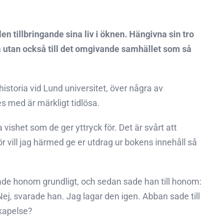
n tillbringande sina liv i öknen. Hängivna sin tro
lva utan också till det omgivande samhället som så
istoria vid Lund universitet, över några av
s med är märkligt tidlösa.
 vishet som de ger yttryck för. Det är svårt att
vill jag härmed ge er utdrag ur bokens innehåll så
de honom grundligt, och sedan sade han till honom:
Nej, svarade han. Jag lagar den igen. Abban sade till
skapelse?