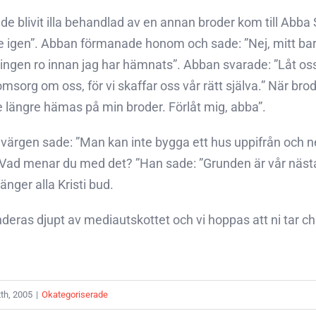
e blivit illa behandlad av en annan broder kom till Abba 
 ge igen”. Abban förmanade honom och sade: ”Nej, mitt b
 ingen ro innan jag har hämnats”. Abban svarade: ”Låt oss
msorg om oss, för vi skaffar oss vår rätt själva.” När brod
nte längre hämas på min broder. Förlåt mig, abba”.
ärgen sade: ”Man kan inte bygga ett hus uppifrån och 
Vad menar du med det? ”Han sade: ”Grunden är vår nästa,
hänger alla Kristi bud.
ras djupt av mediautskottet och vi hoppas att ni tar ch
th, 2005
|
Okategoriserade