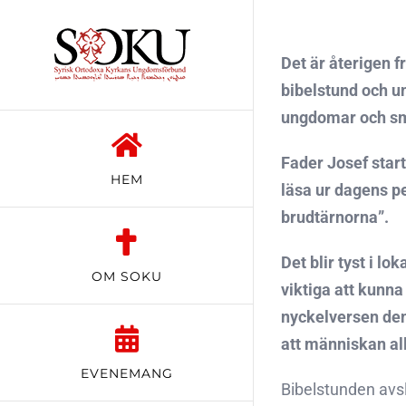
Fortsätt
till
Det är återigen f
innehållet
bibelstund och un
ungdomar och små
Fader Josef star
HEM
läsa ur dagens p
brudtärnorna”.
Det blir tyst i 
OM SOKU
viktiga att kunna
nyckelversen den
att människan al
EVENEMANG
Bibelstunden avs