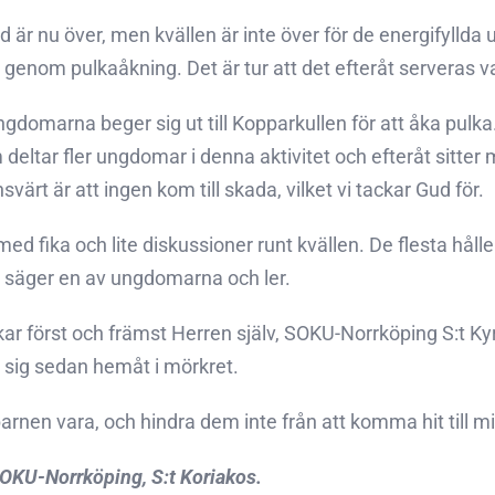
 är nu över, men kvällen är inte över för de energifylld
 genom pulkaåkning. Det är tur att det efteråt serveras va
gdomarna beger sig ut till Kopparkullen för att åka pulka. D
 deltar fler ungdomar i denna aktivitet och efteråt sitter
ärt är att ingen kom till skada, vilket vi tackar Gud för.
med fika och lite diskussioner runt kvällen. De flesta hål
, säger en av ungdomarna och ler.
r först och främst Herren själv, SOKU-Norrköping S:t Ky
 sig sedan hemåt i mörkret.
barnen vara, och hindra dem inte från att komma hit till m
OKU-Norrköping, S:t Koriakos.