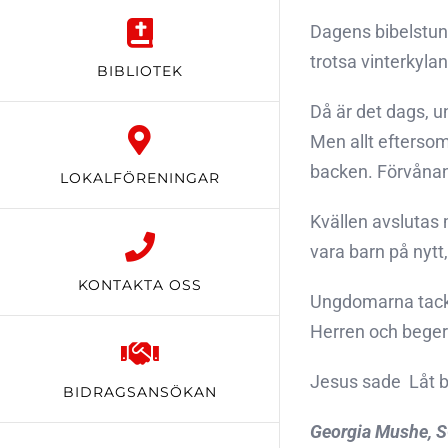
Dagens bibelstund
trotsa vinterkylan
BIBLIOTEK
Då är det dags, un
Men allt eftersom
backen. Förvånansv
LOKALFÖRENINGAR
Kvällen avslutas 
vara barn på nytt
KONTAKTA OSS
Ungdomarna tacka
Herren och beger
Jesus sade  Låt 
BIDRAGSANSÖKAN
Georgia Mushe, S