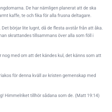
a ungdomarna. De har nämligen planerat att de ska
rmt kaffe, te och fika för alla frusna deltagare.
et börjar lite lugnt, då de flesta avstår från att åka.
 man skrattandes tillsammans över alla som föll i
ler nog med om att det kändes kul, det känns som att
riakos för denna kväll av kristen gemenskap med
ig! Himmelriket tillhör sådana som de. (Matt 19:14)