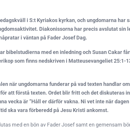
redagskväll i S:t Kyriakos kyrkan, och ungdomarna har sa
gdomsaktivitet. Diakonissorna har precis avslutat sin le
pratar i väntan på Fader Josef Dag.
tar bibelstudierna med en inledning och Susan Cakar får 
erikop som finns nedskriven i Matteusevangeliet 25:1-1
lokalen när ungdomarna funderar på vad texten handlar o
 för att förstå texten. Ordet blir fritt och det diskutera
na vecka är ”Håll er därför vakna. Ni vet inte när dage
ltid ska vara förberedd på Jesu Kristi ankomst.
lutas med en bön av Fader Josef samt en gemensam bön 