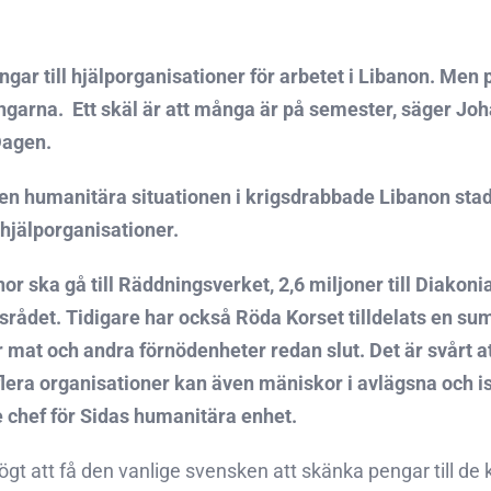
ngar till hjälporganisationer för arbetet i Libanon. Men
ngarna.  Ett skäl är att många är på semester, säger 
Dagen.
en humanitära situationen i krigsdrabbade Libanon stadig
a hjälporganisationer.
or ska gå till Räddningsverket, 2,6 miljoner till Diakon
rådet. Tidigare har också Röda Korset tilldelats en sum
r mat och andra förnödenheter redan slut. Det är svårt a
era organisationer kan även mäniskor i avlägsna och is
e chef för Sidas humanitära enhet.
ögt att få den vanlige svensken att skänka pengar till de