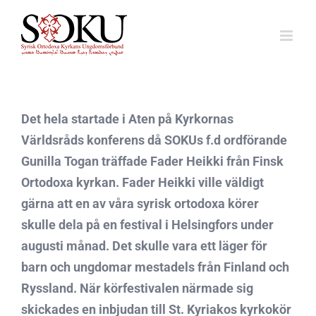
Fortsätt
till
innehållet
Det hela startade i Aten på Kyrkornas
Världsråds konferens då SOKUs f.d ordförande
Gunilla Togan träffade Fader Heikki från Finsk
Ortodoxa kyrkan. Fader Heikki ville väldigt
gärna att en av våra syrisk ortodoxa körer
skulle dela på en festival i Helsingfors under
augusti månad. Det skulle vara ett läger för
barn och ungdomar mestadels från Finland och
Ryssland. När körfestivalen närmade sig
skickades en inbjudan till St. Kyriakos kyrkokör