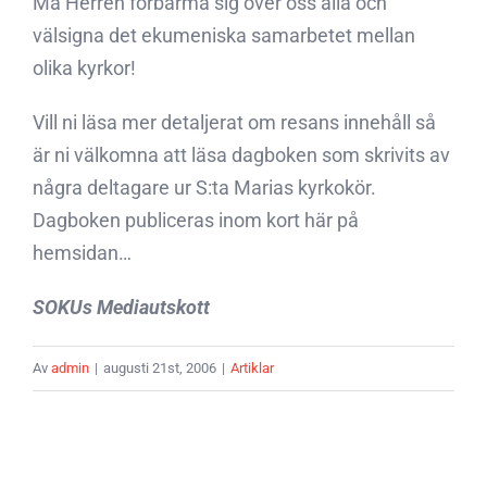
Må Herren förbarma sig över oss alla och
välsigna det ekumeniska samarbetet mellan
olika kyrkor!
Vill ni läsa mer detaljerat om resans innehåll så
är ni välkomna att läsa dagboken som skrivits av
några deltagare ur S:ta Marias kyrkokör.
Dagboken publiceras inom kort här på
hemsidan…
SOKUs Mediautskott
Av
admin
|
augusti 21st, 2006
|
Artiklar