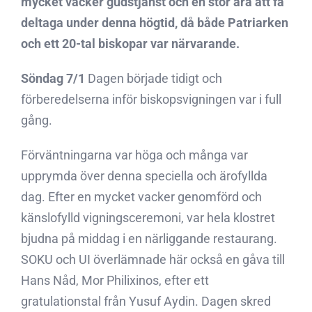
mycket vacker gudstjänst och en stor ära att få
deltaga under denna högtid, då både Patriarken
och ett 20-tal biskopar var närvarande.
Söndag 7/1
Dagen började tidigt och
förberedelserna inför biskopsvigningen var i full
gång.
Förväntningarna var höga och många var
upprymda över denna speciella och ärofyllda
dag. Efter en mycket vacker genomförd och
känslofylld vigningsceremoni, var hela klostret
bjudna på middag i en närliggande restaurang.
SOKU och UI överlämnade här också en gåva till
Hans Nåd, Mor Philixinos, efter ett
gratulationstal från Yusuf Aydin. Dagen skred