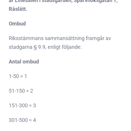
är Linésalen i stadsgården, Sparvhöksgatan 7,
Råslätt.
Ombud
Riksstämmans sammansättning framgår av
stadgarna § 9.9, enligt följande:
Antal ombud
1-50 = 1
51-150 = 2
151-300 = 3
301-500 = 4