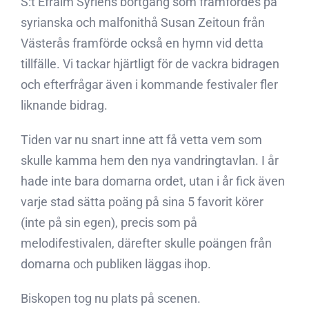
S:t Efraim Syriens bortgång som framfördes på
syrianska och malfonithå Susan Zeitoun från
Västerås framförde också en hymn vid detta
tillfälle. Vi tackar hjärtligt för de vackra bidragen
och efterfrågar även i kommande festivaler fler
liknande bidrag.
Tiden var nu snart inne att få vetta vem som
skulle kamma hem den nya vandringtavlan. I år
hade inte bara domarna ordet, utan i år fick även
varje stad sätta poäng på sina 5 favorit körer
(inte på sin egen), precis som på
melodifestivalen, därefter skulle poängen från
domarna och publiken läggas ihop.
Biskopen tog nu plats på scenen.