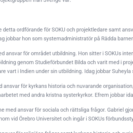
re detta ordförande för SOKU och projektledare samt ansv
ag jobbar hon som systemadministratör på Rädda barnen i
 ansvar för området utbildning. Hon sitter i SOKUs inte
dning genom Studieförbundet Bilda och varit med i proje
are vart i Indien under sin utbildning. Idag jobbar Suheyla
ansvar för kyrkans historia och nuvarande organisation,
betet med andra kristna systerkyrkor. Efrem jobbar ida
 med ansvar för sociala och rättsliga frågor. Gabriel gjor
ionom vid Örebro Universitet och ingår i SOKUs förbundsst