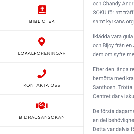
och Chandy Andrew
SOKU för att trä
samt kyrkans orga
BIBLIOTEK
Iklädda våra gula
och Bijoy från en
LOKALFÖRENINGAR
dem om syfte med
Efter den långa r
bemötta med kran
KONTAKTA OSS
Santhosh. Trötta v
Centret där vi sku
De första dagarna
BIDRAGSANSÖKAN
en del behövlighe
Detta var delvis f