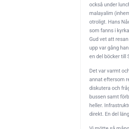
också under lunch
malayalim (inhems
otroligt. Hans Nå
som fanns i kyrka
Gud vet att resan
upp var gång han 
en del böcker till
Det var varmt och 
annat eftersom res
diskutera och frå
bussen samt förbe
heller. Infrastru
direkt. En del län
Vi mötte så många