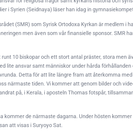
nsvar för religiösa frågor samt kyrkans historia och syris
udier i Syrien (Seidnaya) läser han idag in gymnasiekompe
ådet (SMR) som Syrisk Ortodoxa Kyrkan är medlem i har u
aneringen men även som vår finansielle sponsor. SMR har
at runt 10 biskopar och ett stort antal präster, stora m
 lite ansvar samt människor under hårda förhållanden och
et avrunda. Detta för att lite längre fram att återkomma med
oss närmaste tiden. Vi kommer att genom bilder och vide
andrat på, i Kerala, i aposteln Thomas fotspår, tillsamma
resa kommer de närmaste dagarna. Under hösten kommer ä
san att visas i Suryoyo Sat.