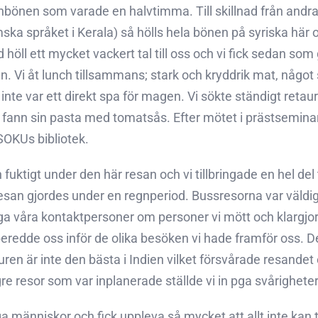
bönen som varade en halvtimma. Till skillnad från andra st
ka språket i Kerala) så hölls hela bönen på syriska här o
d höll ett mycket vackert tal till oss och vi fick sedan s
n. Vi åt lunch tillsammans; stark och kryddrik mat, någo
 inte var ett direkt spa för magen. Vi sökte ständigt re
fann sin pasta med tomatsås. Efter mötet i prästseminari
 SOKUs bibliotek.
fuktigt under den här resan och vi tillbringade en hel del 
an gjordes under en regnperiod. Bussresorna var väldigt gi
ga våra kontaktpersoner om personer vi mött och klargjor
redde oss inför de olika besöken vi hade framför oss. D
kturen är inte den bästa i Indien vilket försvårade resand
gre resor som var inplanerade ställde vi in pga svårigheter
 människor och fick uppleva så mycket att allt inte kan 