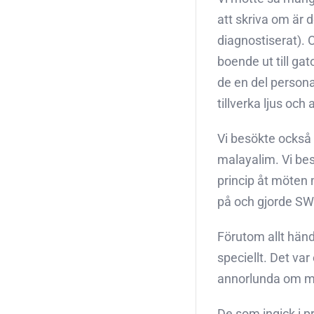
att skriva om är 
diagnostiserat). O
boende ut till ga
de en del personal
tillverka ljus och
Vi besökte också 
malayalim. Vi bes
princip åt möten
på och gjorde S
Förutom allt händ
speciellt. Det va
annorlunda om man 
De som ingick i p