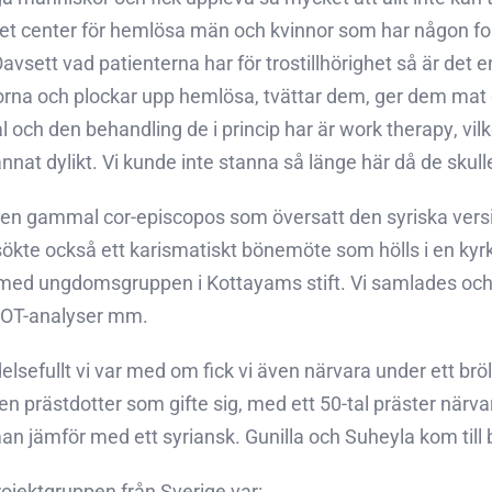
det center för hemlösa män och kvinnor som har någon for
avsett vad patienterna har för trostillhörighet så är det 
torna och plockar upp hemlösa, tvättar dem, ger dem mat
 och den behandling de i princip har är work therapy, vil
 annat dylikt. Vi kunde inte stanna så länge här då de skul
en gammal cor-episcopos som översatt den syriska versione
ökte också ett karismatiskt bönemöte som hölls i en kyrk
 med ungdomsgruppen i Kottayams stift. Vi samlades och 
WOT-analyser mm.
elsefullt vi var med om fick vi även närvara under ett br
r en prästdotter som gifte sig, med ett 50-tal präster närv
jämför med ett syriansk. Gunilla och Suheyla kom till bröl
rojektgruppen från Sverige var: