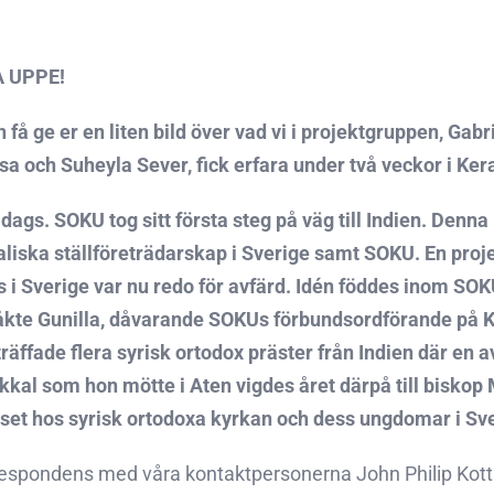
 UPPE!
n få ge er en liten bild över vad vi i projektgruppen, G
sa och Suheyla Sever, fick erfara under två veckor i Kera
t dags. SOKU tog sitt första steg på väg till Indien. De
aliska ställföreträdarskap i Sverige samt SOKU. En pro
 i Sverige var nu redo för avfärd. Idén föddes inom SOK
kte Gunilla, dåvarande SOKUs förbundsordförande på K
räffade flera syrisk ortodox präster från Indien där en a
al som hon mötte i Aten vigdes året därpå till biskop
sset hos syrisk ortodoxa kyrkan och dess ungdomar i Sve
rrespondens med våra kontaktpersonerna John Philip Ko