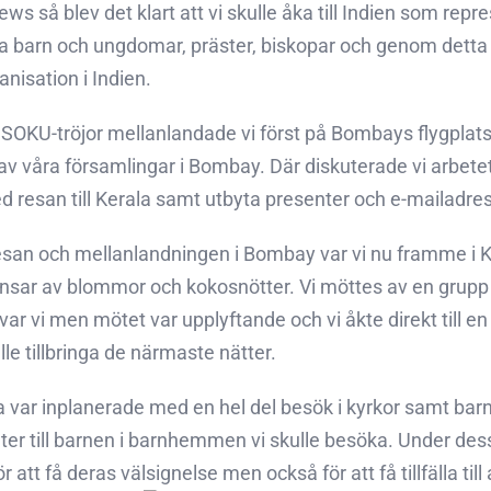
s så blev det klart att vi skulle åka till Indien som repr
ffa barn och ungdomar, präster, biskopar och genom dett
nisation i Indien.
 SOKU-tröjor mellanlandade vi först på Bombays flygplat
 av våra församlingar i Bombay. Där diskuterade vi arbete
 resan till Kerala samt utbyta presenter och e-mailadres
esan och mellanlandningen i Bombay var vi nu framme i Koch
sar av blommor och kokosnötter. Vi möttes av en grupp 
ar vi men mötet var upplyftande och vi åkte direkt till en 
lle tillbringa de närmaste nätter.
 var inplanerade med en hel del besök i kyrkor samt bar
ter till barnen i barnhemmen vi skulle besöka. Under des
ör att få deras välsignelse men också för att få tillfälla ti