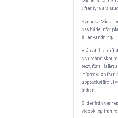
Michel Issa med a
Efter fyra års st
Svenska Missionsr
oss både inför pl
till användning.
Från att ha träff
och människor med
text, för tillfäll
information från 
upptäcksfärd vi v
Indien.
Bilder från vår 
videoklipp från re