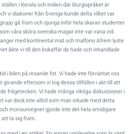
ällen i Kerala och Indien där liturgispråket är
ch vi diakoner från Sverige kunde delta vilket var
om grupp gå fram och sjunga inför hela skaran studenter
t som våra sköra svenska magar inte var vana vid.
tauranger med kontinental mat och malfono Afrem lyste
et åkte vi till den bokaffär de hade och inhandlade
tid i bilen på resande fot. Vi hade inte förväntat oss
vande eftersom vi tog dessa tillfällen i akt till att
de frågetecken. Vi hade många viktiga diskussioner i
et var dock inte alltid som man orkade med detta
et och monsunregnet gjorde inte det hela smidigare
 att ta sig fram.
tas med i en artikel. En annan upplevelse som är värd