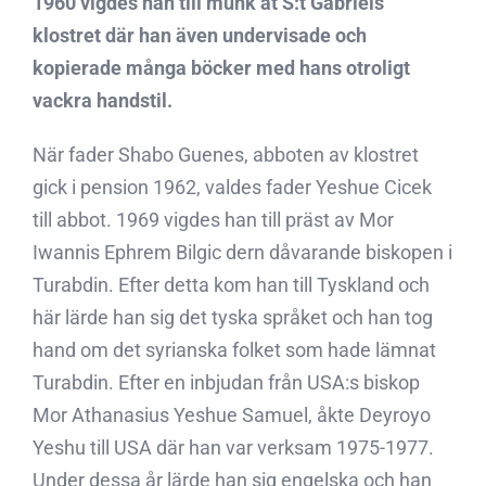
1960 vigdes han till munk åt S:t Gabriels
klostret där han även undervisade och
kopierade många böcker med hans otroligt
vackra handstil.
När fader Shabo Guenes, abboten av klostret
gick i pension 1962, valdes fader Yeshue Cicek
till abbot. 1969 vigdes han till präst av Mor
Iwannis Ephrem Bilgic dern dåvarande biskopen i
Turabdin. Efter detta kom han till Tyskland och
här lärde han sig det tyska språket och han tog
hand om det syrianska folket som hade lämnat
Turabdin. Efter en inbjudan från USA:s biskop
Mor Athanasius Yeshue Samuel, åkte Deyroyo
Yeshu till USA där han var verksam 1975-1977.
Under dessa år lärde han sig engelska och han