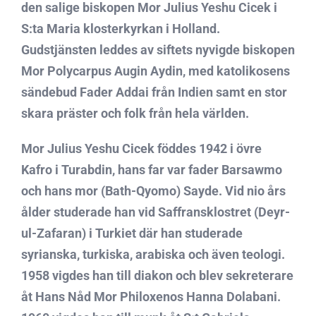
den salige biskopen Mor Julius Yeshu Cicek i
S:ta Maria klosterkyrkan i Holland.
Gudstjänsten leddes av siftets nyvigde biskopen
Mor Polycarpus Augin Aydin, med katolikosens
sändebud Fader Addai från Indien samt en stor
skara präster och folk från hela världen.
Mor Julius Yeshu Cicek föddes 1942 i övre
Kafro i Turabdin, hans far var fader Barsawmo
och hans mor (Bath-Qyomo) Sayde. Vid nio års
ålder studerade han vid Saffransklostret (Deyr-
ul-Zafaran) i Turkiet där han studerade
syrianska, turkiska, arabiska och även teologi.
1958 vigdes han till diakon och blev sekreterare
åt Hans Nåd Mor Philoxenos Hanna Dolabani.