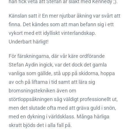
han fick veta att Stefan är släkt med Kennedy ;).
Känslan satt i! En mer njutbar åkning var svårt att
finna. Det kändes som att man befann sig i ett
vykort med ett idylliskt vinterlandskap.
Underbart härligt!
För färskningarna, där vår käre ordförande
Stefan Aydin ingick, var det dock det gamla
vanliga som gällde, stå upp på skidorna, hoppa
av och på liftarna i tid samt att lära sig
bromsningstekniken även om
störtloppsåkningen såg väldigt professionellt ut,
men det slutade ofta med att gräva guld i snön,
med en dykning i världsklass. Många härliga
skratt bjöds det i alla fall på.